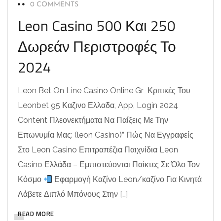
0 COMMENTS
Leon Casino 500 Και 250
Δωρεάν Περιστροφές Το
2024
Leon Bet On Line Casino Online Gr
Κριτικές Του
Leonbet 95 Καζινο Ελλαδα, App, Login 2024
Content Πλεονεκτήματα Να Παίξεις Με Την
Επωνυμία Μας: (leon Casino)” Πώς Να Εγγραφείς
Στο Leon Casino Επιτραπέζια Παιχνίδια Leon
Casino Ελλάδα – Εμπιστεύονται Παίκτες Σε Όλο Τον
Κόσμο
Εφαρμογή Καζίνο Leon/καζίνο Για Κινητά
Λάβετε Διπλό Μπόνους Στην […]
READ MORE