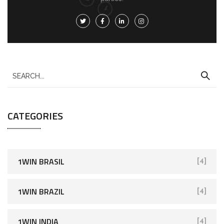
CATEGORIES
1WIN BRASIL
[4]
1WIN BRAZIL
[4]
1WIN INDIA
[4]