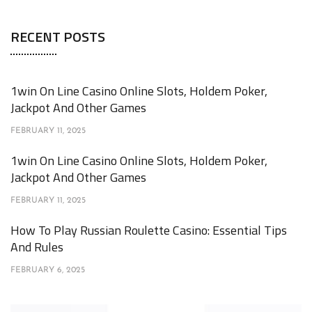
RECENT POSTS
1win On Line Casino Online Slots, Holdem Poker,
Jackpot And Other Games
FEBRUARY 11, 2025
1win On Line Casino Online Slots, Holdem Poker,
Jackpot And Other Games
FEBRUARY 11, 2025
How To Play Russian Roulette Casino: Essential Tips
And Rules
FEBRUARY 6, 2025