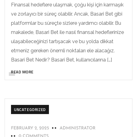
Finansal hedeflere ulaşmak, çoğu kişi için karmaşık
ve zorlayıcı bir süreç olabilir. Ancak, Basari Bet gibi
platformlar bu süreçte sizlere yardımcı olabilir. Bu
makalede, Basari Bet ile nasıl finansal hedeflerinize
ulaşabileceğinizi tartışacak ve bu yolda dikkat
etmeniz gereken önemli noktaları ele alacağız.
Basari Bet Nedir? Basari Bet, kullanıcılarına […]
READ MORE
UNCATEGORIZED
FEBRUARY 2, 2025
ADMINISTRATOR
0 COMMENTS