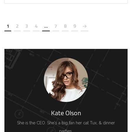
1
2
3
4
…
7
8
9
Kate Olson
She is the CEO. She's a big fan her cat Tux, & dinner
parties.