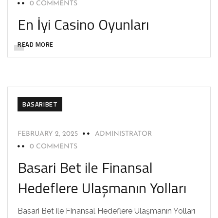
0 COMMENTS
En İyi Casino Oyunları
READ MORE
BASARIBET
FEBRUARY 2, 2025
ADMINISTRATOR
0 COMMENTS
Basari Bet ile Finansal
Hedeflere Ulaşmanın Yolları
Basari Bet ile Finansal Hedeflere Ulaşmanın Yolları