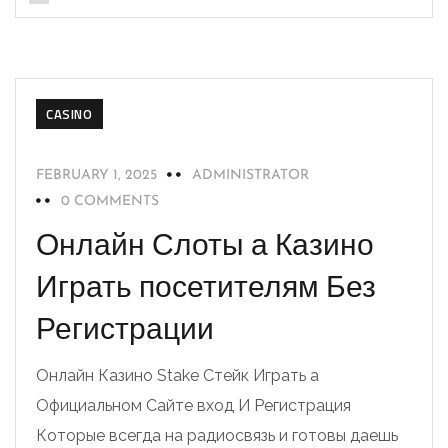
CASINO
FEBRUARY 1, 2025
ADMINISTRATOR
0 COMMENTS
Онлайн Слоты а Казино
Играть посетителям Без
Регистрации
Онлайн Казино Stake Стейк Играть а
Официальном Сайте вход И Регистрация
Которые всегда на радиосвязь и готовы даешь