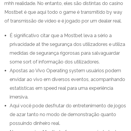
mhh realidade. No entanto, eles são distintas do casino
Mostbet é que aqui todo o game é transmitido by way
of transmissão de vídeo e é jogado por um dealer real.
É significativo citar que a Mostbet leva a sério a
privacidade at the segurança dos utilizadores e utiliza
medidas de segurança rigorosas para salvaguardar
some sort of informação dos utilizadores.
Apostas ao Vivo Operating system usuários podem
envidar ao vivo em diversos eventos, acompanhando
estatísticas em speed real para uma experiência
imersiva.
Aqui você pode desfrutar do entretenimento de jogos
de azar tanto no modo de demonstração quanto
possuindo dinheiro real.