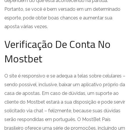
dependem do que está acontecendo na partida.
Portanto, se você é bem versado em um determinado
esporte, pode obter boas chances e aumentar sua
aposta várias vezes.
Verificação De Conta No
Mostbet
O site é responsivo e se adequa a telas sobre celulares –
sendo possível, inclusive, baixar um aplicativo próprio da
casa de apostas. Em caso de dúvidas, um suporte ao
cliente do Mostbet estará a sua disposição e pode servir
solicitado via chat – felizmente, because suas dúvidas
serão respondidas em português. O MostBet País
brasileiro oferece uma série de promoções, incluindo um