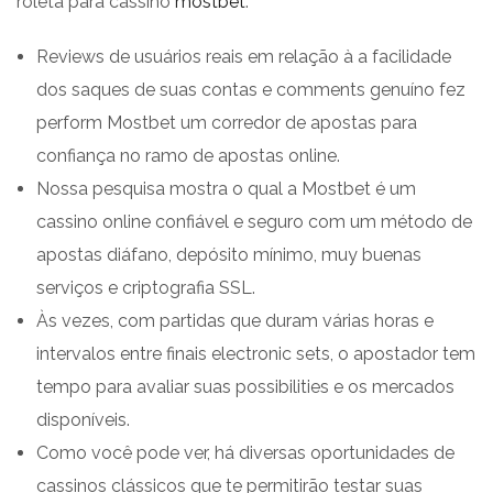
roleta para cassino
mostbet
.
Reviews de usuários reais em relação à a facilidade
dos saques de suas contas e comments genuíno fez
perform Mostbet um corredor de apostas para
confiança no ramo de apostas online.
Nossa pesquisa mostra o qual a Mostbet é um
cassino online confiável e seguro com um método de
apostas diáfano, depósito mínimo, muy buenas
serviços e criptografia SSL.
Às vezes, com partidas que duram várias horas e
intervalos entre finais electronic sets, o apostador tem
tempo para avaliar suas possibilities e os mercados
disponíveis.
Como você pode ver, há diversas oportunidades de
cassinos clássicos que te permitirão testar suas