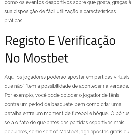
como os eventos desportivos sobre que gosta, graças à
sua disposição de fácil utilização e características
práticas.
Registo E Verificação
No Mostbet
Aqui, os jogadores poderão apostar em partidas virtuais
que não” “tem a possibilidade de acontecer na verdade.
Por exemplo, você pode colocar o jogador de tênis
contra um period de basquete, bem como criar uma
batalha entre um moment de futebol e hóquei. O bônus
será o fato de que antes das partidas esportivas mais
populares, some sort of Mostbet joga apostas grátis ou