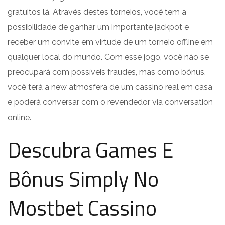
gratuitos lá. Através destes torneios, você tem a
possibilidade de ganhar um importante jackpot e
receber um convite em virtude de um torneio offline em
qualquer local do mundo. Com esse jogo, você não se
preocupará com possíveis fraudes, mas como bônus,
você terá a new atmosfera de um cassino real em casa
e poderá conversar com o revendedor via conversation
online.
Descubra Games E
Bônus Simply No
Mostbet Cassino