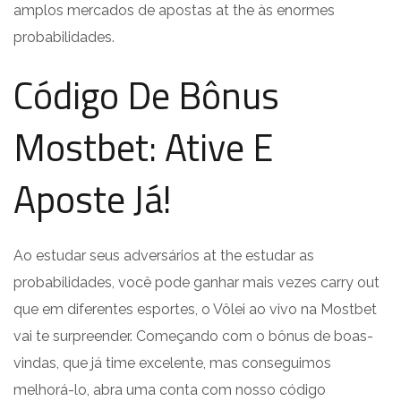
amplos mercados de apostas at the às enormes
probabilidades.
Código De Bônus
Mostbet: Ative E
Aposte Já!
Ao estudar seus adversários at the estudar as
probabilidades, você pode ganhar mais vezes carry out
que em diferentes esportes, o Vôlei ao vivo na Mostbet
vai te surpreender. Começando com o bônus de boas-
vindas, que já time excelente, mas conseguimos
melhorá-lo, abra uma conta com nosso código