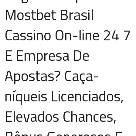
Mostbet Brasil
Cassino On-line 24 7
E Empresa De
Apostas? Caça-
níqueis Licenciados,
Elevados Chances,