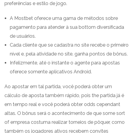
preferências e estilo de jogo.
A Mostbet oferece uma gama de métodos sobre
pagamento para atender à sua bottom diversificada
de usuários.
Cada cliente que se cadastra no site recebe o primeiro
nível e, pela atividade no site, ganha pontos de bônus.
Infelizmente, até o instante o agente para apostas
oferece somente aplicativos Android.
Ao apostar em tal partida, você poderá obter um
cálculo de aposta também rápido, pois the partida já é
em tempo real e você poderá obter odds cependant
altas. O bônus será o acontecimento de que some sort
of empresa costuma realizar torneios de pôquer, como
também os jogadores ativos recebem convites