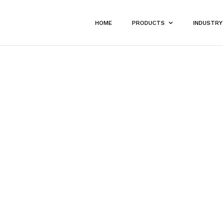
HOME
PRODUCTS
INDUSTRY
Blog Single