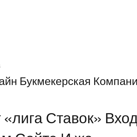
S
айн Букмекерская Компан
 «лига Ставок» Вхо