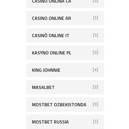
CASINO ONLINA CA
[2]
CASINO ONLINE AR
[3]
CASINÒ ONLINE IT
[3]
KASYNO ONLINE PL
[2]
KING JOHNNIE
[4]
MASALBET
[2]
MOSTBET OZBEKISTONDA
[2]
MOSTBET RUSSIA
[3]