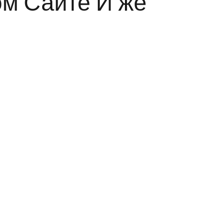
м Сайте И же