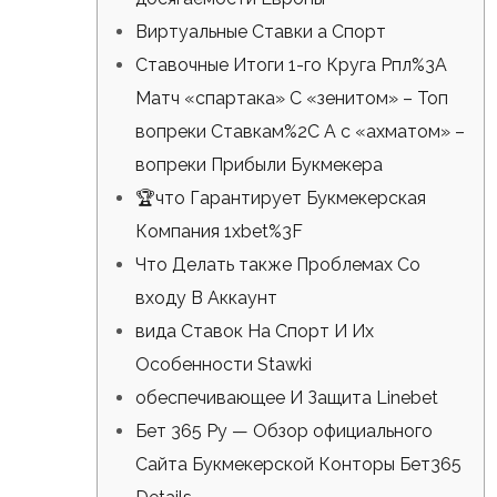
Виртуальные Ставки а Спорт
Ставочные Итоги 1-го Круга Рпл%3A
Матч «спартака» С «зенитом» – Топ
вопреки Ставкам%2C А с «ахматом» –
вопреки Прибыли Букмекера
🏆что Гарантирует Букмекерская
Компания 1xbet%3F
Что Делать также Проблемах Со
входу В Аккаунт
вида Ставок На Спорт И Их
Особенности Stawki
обеспечивающее И Защита Linebet
Бет 365 Ру — Обзор официального
Сайта Букмекерской Конторы Бет365