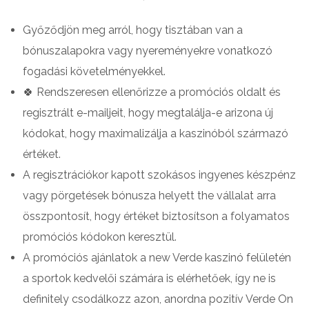
Győződjön meg arról, hogy tisztában van a
bónuszalapokra vagy nyereményekre vonatkozó
fogadási követelményekkel.
🍀 Rendszeresen ellenőrizze a promóciós oldalt és
regisztrált e-mailjeit, hogy megtalálja-e arizona új
kódokat, hogy maximalizálja a kaszinóból származó
értéket.
A regisztrációkor kapott szokásos ingyenes készpénz
vagy pörgetések bónusza helyett the vállalat arra
összpontosít, hogy értéket biztosítson a folyamatos
promóciós kódokon keresztül.
A promóciós ajánlatok a new Verde kaszinó felületén
a sportok kedvelői számára is elérhetőek, így ne is
definitely csodálkozz azon, anordna pozitív Verde On