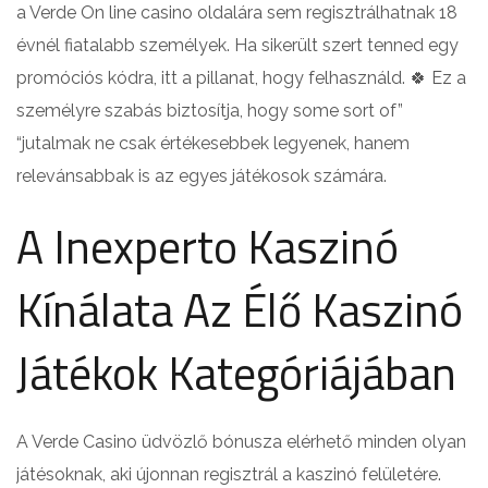
a Verde On line casino oldalára sem regisztrálhatnak 18
évnél fiatalabb személyek. Ha sikerült szert tenned egy
promóciós kódra, itt a pillanat, hogy felhasználd. 🍀 Ez a
személyre szabás biztosítja, hogy some sort of”
“jutalmak ne csak értékesebbek legyenek, hanem
relevánsabbak is az egyes játékosok számára.
A Inexperto Kaszinó
Kínálata Az Élő Kaszinó
Játékok Kategóriájában
A Verde Casino üdvözlő bónusza elérhető minden olyan
játésoknak, aki újonnan regisztrál a kaszinó felületére.