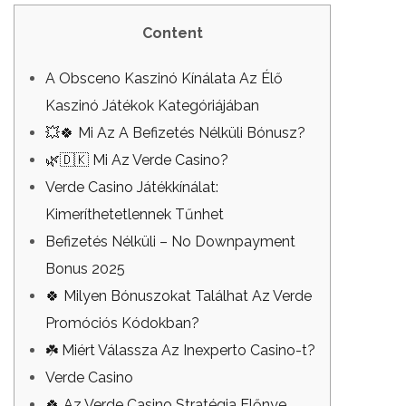
Content
A Obsceno Kaszinó Kínálata Az Élő
Kaszinó Játékok Kategóriájában
💥🍀 Mi Az A Befizetés Nélküli Bónusz?
🌿🇩🇰 Mi Az Verde Casino?
Verde Casino Játékkínálat:
Kimeríthetetlennek Tűnhet
Befizetés Nélküli – No Downpayment
Bonus 2025
🍀 Milyen Bónuszokat Találhat Az Verde
Promóciós Kódokban?
☘️ Miért Válassza Az Inexperto Casino-t?
Verde Casino
🍀 Az Verde Casino Stratégia Előnye