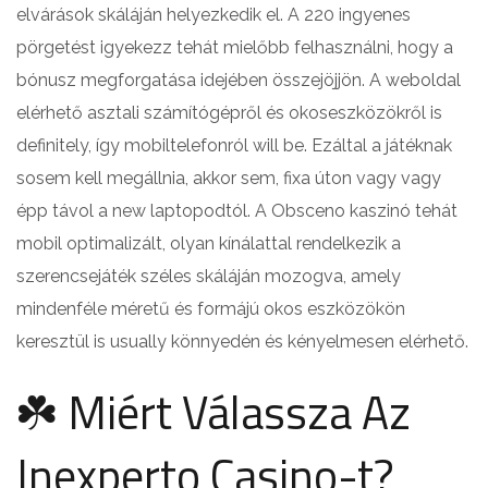
elvárások skáláján helyezkedik el. A 220 ingyenes
pörgetést igyekezz tehát mielőbb felhasználni, hogy a
bónusz megforgatása idejében összejöjjön. A weboldal
elérhető asztali számítógépről és okoseszközökről is
definitely, így mobiltelefonról will be. Ezáltal a játéknak
sosem kell megállnia, akkor sem, fixa úton vagy vagy
épp távol a new laptopodtól. A Obsceno kaszinó tehát
mobil optimalizált, olyan kínálattal rendelkezik a
szerencsejáték széles skáláján mozogva, amely
mindenféle méretű és formájú okos eszközökön
keresztül is usually könnyedén és kényelmesen elérhető.
☘️ Miért Válassza Az
Inexperto Casino-t?