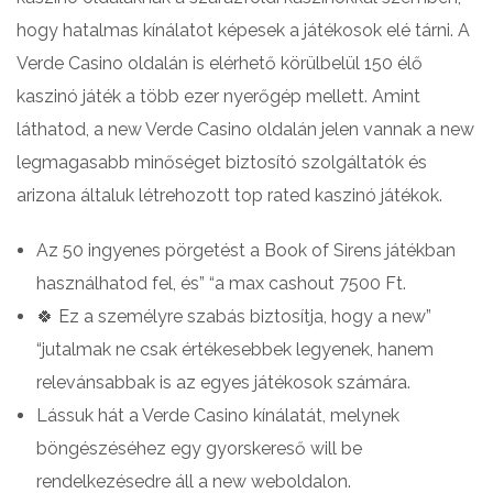
hogy hatalmas kínálatot képesek a játékosok elé tárni. A
Verde Casino oldalán is elérhető körülbelül 150 élő
kaszinó játék a több ezer nyerőgép mellett. Amint
láthatod, a new Verde Casino oldalán jelen vannak a new
legmagasabb minőséget biztosító szolgáltatók és
arizona általuk létrehozott top rated kaszinó játékok.
Az 50 ingyenes pörgetést a Book of Sirens játékban
használhatod fel, és” “a max cashout 7500 Ft.
🍀 Ez a személyre szabás biztosítja, hogy a new”
“jutalmak ne csak értékesebbek legyenek, hanem
relevánsabbak is az egyes játékosok számára.
Lássuk hát a Verde Casino kínálatát, melynek
böngészéséhez egy gyorskereső will be
rendelkezésedre áll a new weboldalon.