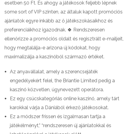
esetben 50 Ft. És ahogy a játékosok feljebb lépnek
some sort of VIP szinten, az általuk kapott promóciós
ajánlatok egyre inkább az ő játékszokásaikhoz és
preferenciáikhoz igazodnak. 🍀 Rendszeresen
ellenőrizze a promóciós oldalt és regisztrált e-mailjeit,
hogy megtalálja-e arizona új kódokat, hogy
maximalizálja a kaszinóból származó értéket.
Az anyavállalat, amely a szerencsejáték
engedélyekért felel, the Briantie Limited pedig a
kaszinó közvetlen, úgynevezett operátora.
Ez egy csúcskategóriás online kaszinó, amely tárt
karokkal várja a Dániából érkező játékosokat.
Ez a módszer frissen és izgalmasan tartja a
játékélményt,” “rendszeresen új ajánlatokkal és