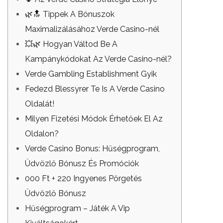
🌿🔝 Tippek A Bónuszok
Maximalizálásához Verde Casino-nél
💥🌿 Hogyan Váltod Be A
Kampánykódokat Az Verde Casino-nél?
Verde Gambling Establishment Gyik
Fedezd Blessyrer Te Is A Verde Casino
Oldalát!
Milyen Fizetési Módok Érhetőek El Az
Oldalon?
Verde Casino Bonus: Hűségprogram,
Üdvözlő Bónusz És Promóciók
000 Ft + 220 Ingyenes Pörgetés
Üdvözlő Bónusz
Hűségprogram – Játék A Vip