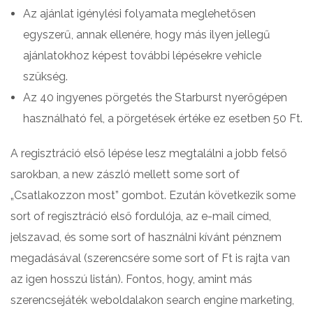
Az ajánlat igénylési folyamata meglehetősen
egyszerű, annak ellenére, hogy más ilyen jellegű
ajánlatokhoz képest további lépésekre vehicle
szükség.
Az 40 ingyenes pörgetés the Starburst nyerőgépen
használható fel, a pörgetések értéke ez esetben 50 Ft.
A regisztráció első lépése lesz megtalálni a jobb felső
sarokban, a new zászló mellett some sort of
„Csatlakozzon most” gombot. Ezután következik some
sort of regisztráció első fordulója, az e-mail címed,
jelszavad, és some sort of használni kívánt pénznem
megadásával (szerencsére some sort of Ft is rajta van
az igen hosszú listán). Fontos, hogy, amint más
szerencsejáték weboldalakon search engine marketing,