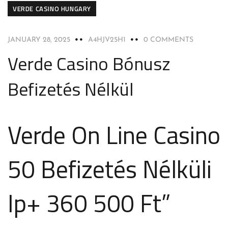
VERDE CASINO HUNGARY
JANUARY 28, 2025
A4HJV25H1
0 COMMENTS
Verde Casino Bónusz
Befizetés Nélkül
Verde On Line Casino
50 Befizetés Nélküli
Ip+ 360 500 Ft”