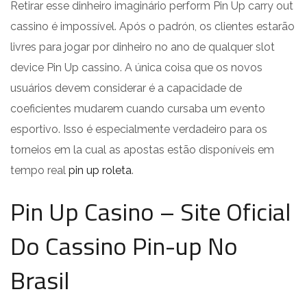
Retirar esse dinheiro imaginário perform Pin Up carry out
cassino é impossível. Após o padrón, os clientes estarão
livres para jogar por dinheiro no ano de qualquer slot
device Pin Up cassino. A única coisa que os novos
usuários devem considerar é a capacidade de
coeficientes mudarem cuando cursaba um evento
esportivo. Isso é especialmente verdadeiro para os
torneios em la cual as apostas estão disponíveis em
tempo real
pin up roleta
.
Pin Up Casino – Site Oficial
Do Cassino Pin-up No
Brasil