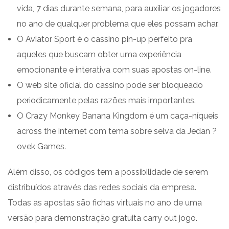
vida, 7 dias durante semana, para auxiliar os jogadores
no ano de qualquer problema que eles possam achar.
O Aviator Sport é o cassino pin-up perfeito pra
aqueles que buscam obter uma experiência
emocionante e interativa com suas apostas on-line.
O web site oficial do cassino pode ser bloqueado
periodicamente pelas razões mais importantes.
O Crazy Monkey Banana Kingdom é um caça-níqueis
across the internet com tema sobre selva da Jedan ?
ovek Games.
Além disso, os códigos tem a possibilidade de serem
distribuídos através das redes sociais da empresa.
Todas as apostas são fichas virtuais no ano de uma
versão para demonstração gratuita carry out jogo.