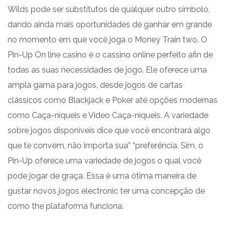
Wilds pode ser substitutos de qualquer outro símbolo,
dando ainda mais oportunidades de ganhar em grande
no momento em que você joga o Money Train two. O
Pin-Up On line casino é o cassino online perfeito afin de
todas as suas necessidades de jogo. Ele oferece uma
ampla gama para jogos, desde jogos de cartas
clássicos como Blackjack e Poker até opções modernas
como Caça-níqueis e Vídeo Caça-níqueis. A variedade
sobre jogos disponíveis dice que você encontrará algo
que te convém, não importa sua” “preferência. Sim, o
Pin-Up oferece uma variedade de jogos o qual você
pode jogar de graça. Essa é uma ótima maneira de
gustar novos jogos electronic ter uma concepção de
como the plataforma funciona.