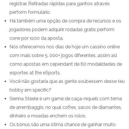
registrar. Retiradas rápidas para ganhos através
perform formulário.
Há também uma opção de compra de recursos e os
jogadores podem adquirir rodadas grátis perform
cone por x100 da aposta.
Nós oferecemos nos dias de hoje um cassino online
com mais sobre 5. 000+ jogos diferentes, assim asi
como apostas em cependant de 60 modalidades de
esportes at the eSports.
Você não gostaria que as gente soubessem desse teu
hobby em specific?
Sienna Steele é um game de caça-níqueis com tema
de arrembaggio, no qual cofres, sacos de diamantes,
dinheiro e moedas enchem os rolos.
Os bônus são uma ótima chance de ganhar muito