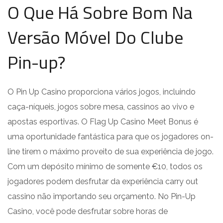
O Que Há Sobre Bom Na
Versão Móvel Do Clube
Pin-up?
O Pin Up Casino proporciona vários jogos, incluindo
caça-níqueis, jogos sobre mesa, cassinos ao vivo e
apostas esportivas. O Flag Up Casino Meet Bonus é
uma oportunidade fantástica para que os jogadores on-
line tirem o máximo proveito de sua experiência de jogo.
Com um depósito mínimo de somente €10, todos os
jogadores podem desfrutar da experiência carry out
cassino não importando seu orçamento. No Pin-Up
Casino, você pode desfrutar sobre horas de