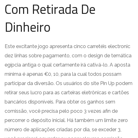
Com Retirada De
Dinheiro
Este excitante jogo apresenta cinco carretéis electronic
dez linhas sobre pagamento, com o design de temática
egípcia antiga o qual certamente irá cativá-lo. A aposta
mínima é apenas €0, 10, para la cual todos possam
participar da diversão. Os usuários do site Pin Up podem
retirar seus lucro para as carteiras eletrônicas e cartões
bancários disponíveis. Para obter os ganhos sem
comissão, você precisa pelo poco 3 vezes afin de
percorrer o depósito inicial. Há também um limite zero
número de aplicações criadas por dia, se exceder 3,