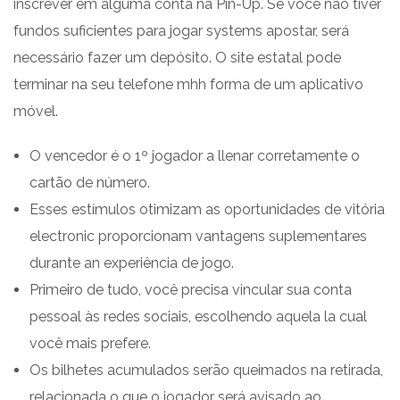
inscrever em alguma conta na Pin-Up. Se você não tiver
fundos suficientes para jogar systems apostar, será
necessário fazer um depósito. O site estatal pode
terminar na seu telefone mhh forma de um aplicativo
móvel.
O vencedor é o 1º jogador a llenar corretamente o
cartão de número.
Esses estímulos otimizam as oportunidades de vitória
electronic proporcionam vantagens suplementares
durante an experiência de jogo.
Primeiro de tudo, você precisa vincular sua conta
pessoal às redes sociais, escolhendo aquela la cual
você mais prefere.
Os bilhetes acumulados serão queimados na retirada,
relacionada o que o jogador será avisado ao