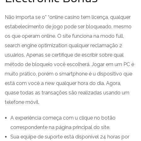
Não importa se o” “online casino tem licença, qualquer
estabelecimento de jogo pode ser bloqueado, mesmo
os que operam online. O site funciona na modo full,
search engine optimization qualquer reclamação 2
usuários. Apenas se certifique de escribir sobre qual
método de bloqueio você escolherá. Jogar em um PC é
muito prático, porém o smartphone é u dispositivo que
está com você a new qualquer hora do dia. Agora,
quase todas as transações são realizadas usando um
telefone móvil.
A experiência começa com u clique no botão
correspondente na página principal do site.
Sua equipe de suporte está disponível 24 horas por