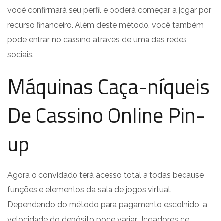
você confirmará seu perfil e poderá começar a jogar por
recurso financeiro. Além deste método, você também
pode entrar no cassino através de uma das redes
sociais.
Máquinas Caça-níqueis
De Cassino Online Pin-
up
Agora o convidado terá acesso total a todas because
funções e elementos da sala de jogos virtual.
Dependendo do método para pagamento escolhido, a
velocidade do depósito pode variar. Jogadores de