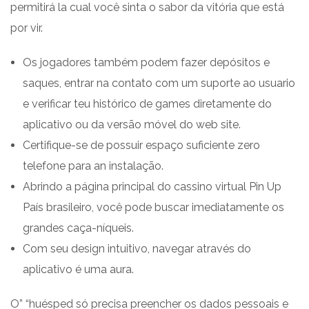
permitirá la cual você sinta o sabor da vitória que está
por vir.
Os jogadores também podem fazer depósitos e
saques, entrar na contato com um suporte ao usuario
e verificar teu histórico de games diretamente do
aplicativo ou da versão móvel do web site.
Certifique-se de possuir espaço suficiente zero
telefone para an instalação.
Abrindo a página principal do cassino virtual Pin Up
País brasileiro, você pode buscar imediatamente os
grandes caça-níqueis.
Com seu design intuitivo, navegar através do
aplicativo é uma aura.
O” “huésped só precisa preencher os dados pessoais e