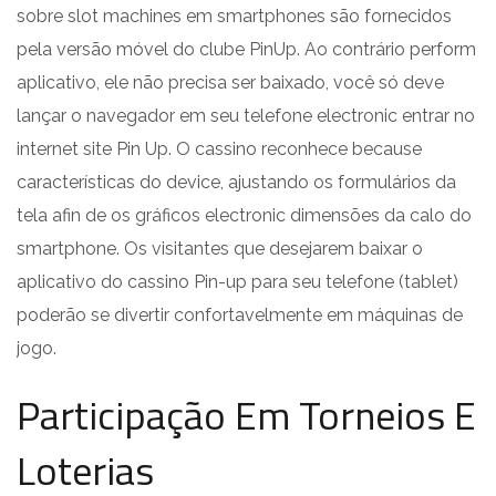
sobre slot machines em smartphones são fornecidos
pela versão móvel do clube PinUp. Ao contrário perform
aplicativo, ele não precisa ser baixado, você só deve
lançar o navegador em seu telefone electronic entrar no
internet site Pin Up. O cassino reconhece because
características do device, ajustando os formulários da
tela afin de os gráficos electronic dimensões da calo do
smartphone. Os visitantes que desejarem baixar o
aplicativo do cassino Pin-up para seu telefone (tablet)
poderão se divertir confortavelmente em máquinas de
jogo.
Participação Em Torneios E
Loterias