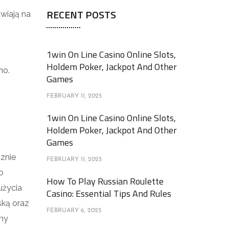
RECENT POSTS
wiają na
1win On Line Casino Online Slots,
Holdem Poker, Jackpot And Other
no.
Games
FEBRUARY 11, 2025
1win On Line Casino Online Slots,
Holdem Poker, Jackpot And Other
Games
cznie
FEBRUARY 11, 2025
o
How To Play Russian Roulette
użycia
Casino: Essential Tips And Rules
ską oraz
FEBRUARY 6, 2025
emy