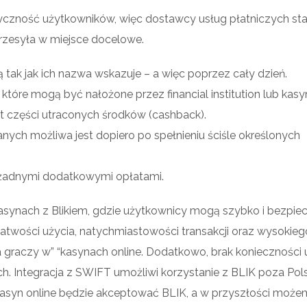
styczność użytkowników, więc dostawcy usług płatniczych sta
rzesyła w miejsce docelowe.
 tak jak ich nazwa wskazuje – a więc poprzez cały dzień.
 które mogą być nałożone przez financial institution lub kasy
części utraconych środków (cashback).
nych możliwa jest dopiero po spełnieniu ściśle określonych
 z żadnymi dodatkowymi opłatami.
kasynach z Blikiem, gdzie użytkownicy mogą szybko i bezpie
łatwości użycia, natychmiastowości transakcji oraz wysokieg
 graczy w” “kasynach online. Dodatkowo, brak konieczności 
ych. Integracja z SWIFT umożliwi korzystanie z BLIK poza Pol
ej kasyn online będzie akceptować BLIK, a w przyszłości moż