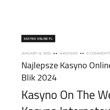
KASYNO ONLINE PL
JANUARY 16, 2025
A4HJV25H1
0 COMMENT
Najlepsze Kasyno Online
Blik 2024
Kasyno On The Web