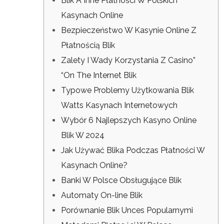
Blik A Inne Płatności W Polskich
Kasynach Online
Bezpieczeństwo W Kasynie Online Z
Płatnością Blik
Zalety I Wady Korzystania Z Casino”
“On The Internet Blik
Typowe Problemy Użytkowania Blik
Watts Kasynach Internetowych
Wybór 6 Najlepszych Kasyno Online
Blik W 2024
Jak Używać Blika Podczas Płatności W
Kasynach Online?
Banki W Polsce Obsługujące Blik
Automaty On-line Blik
Porównanie Blik Unces Popularnymi