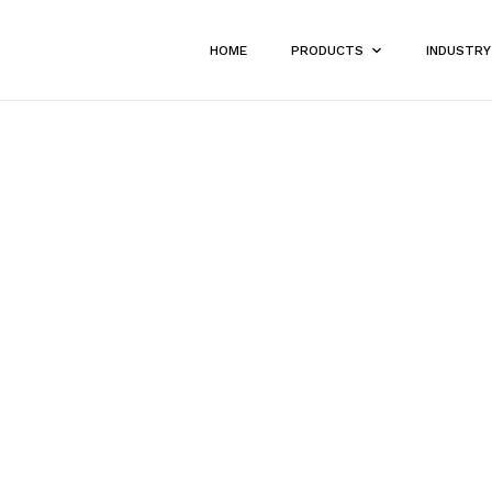
HOME
PRODUCTS
INDUSTRY
Blog Single