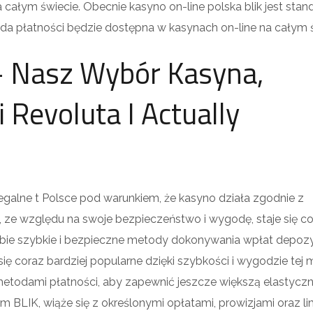
całym świecie. Obecnie kasyno on-line polska blik jest sta
a płatności będzie dostępna w kasynach on-line na całym ś
 Nasz Wybór Kasyna,
 Revoluta I Actually
egalne t Polsce pod warunkiem, że kasyno działa zgodnie z
 ze względu na swoje bezpieczeństwo i wygodę, staje się c
sobie szybkie i bezpieczne metody dokonywania wpłat depozy
się coraz bardziej popularne dzięki szybkości i wygodzie tej
metodami płatności, aby zapewnić jeszcze większą elastyczn
 BLIK, wiąże się z określonymi opłatami, prowizjami oraz li