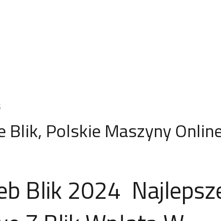
S
 Blik, Polskie Maszyny Onlin
 Blik 2024 ️ Najlepsz