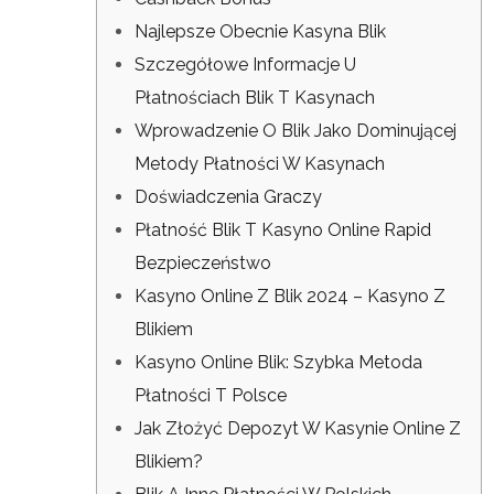
Najlepsze Obecnie Kasyna Blik
Szczegółowe Informacje U
Płatnościach Blik T Kasynach
Wprowadzenie O Blik Jako Dominującej
Metody Płatności W Kasynach
Doświadczenia Graczy
Płatność Blik T Kasyno Online Rapid
Bezpieczeństwo
Kasyno Online Z Blik 2024 – Kasyno Z
Blikiem
Kasyno Online Blik: Szybka Metoda
Płatności T Polsce
Jak Złożyć Depozyt W Kasynie Online Z
Blikiem?