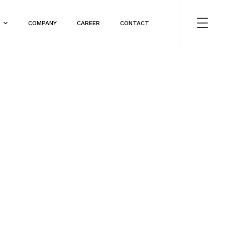
COMPANY
CAREER
CONTACT