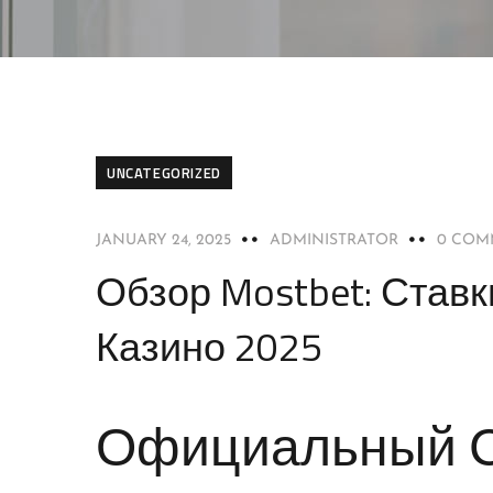
UNCATEGORIZED
JANUARY 24, 2025
ADMINISTRATOR
0 COM
Обзор Mostbet: Ставк
Казино 2025
Официальный С