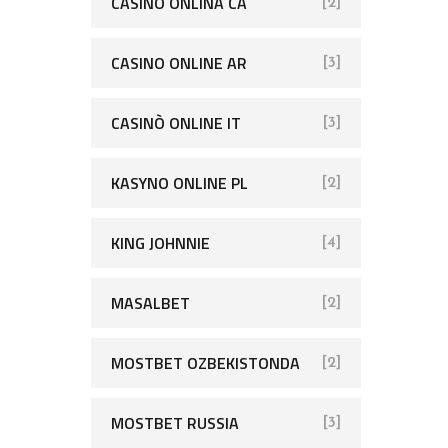
CASINO ONLINA CA
[2]
CASINO ONLINE AR
[3]
CASINÒ ONLINE IT
[3]
KASYNO ONLINE PL
[2]
KING JOHNNIE
[4]
MASALBET
[2]
MOSTBET OZBEKISTONDA
[2]
MOSTBET RUSSIA
[3]