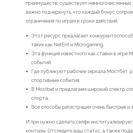
преимуществ; существует немногочисленных д
важно подчеркнуть, что каждый бонус сопров
ограничения по играм и сроки действий.
Этот ресурс предлагает конкурентоспособ
таких как NetEnt и Microgaming.
Эта функция известного как ставки в игре 
событий.
Где публикуют рабочие зеркала Мостбет, 
спортивные события.
В Mostbet и предлагаем широкий спектр с
спорта.
Все способы регистрации очень быстрые и 
И при нужно сделать селфи институализирую
конторы. Отследить ваш статус, а также пода