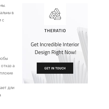
мы.
альны в
м с
лобы
 отказ а
 плохие
ает дли
а