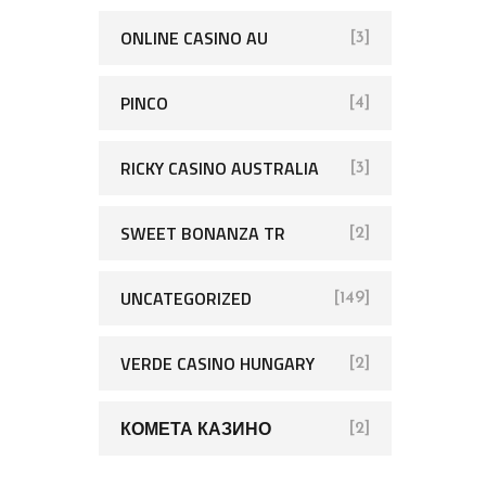
ONLINE CASINO AU
[3]
PINCO
[4]
RICKY CASINO AUSTRALIA
[3]
SWEET BONANZA TR
[2]
UNCATEGORIZED
[149]
VERDE CASINO HUNGARY
[2]
КОМЕТА КАЗИНО
[2]