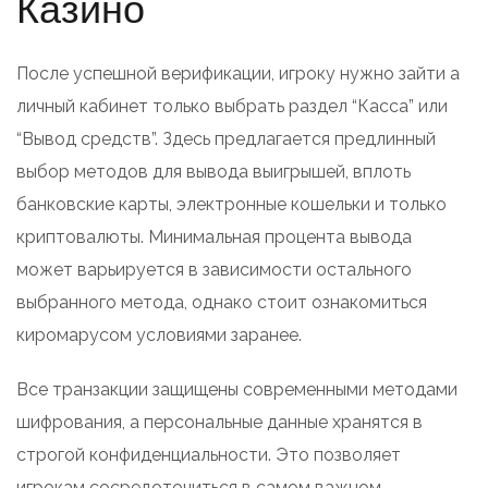
Казино
После успешной верификации, игроку нужно зайти а
личный кабинет только выбрать раздел “Касса” или
“Вывод средств”. Здесь предлагается предлинный
выбор методов для вывода выигрышей, вплоть
банковские карты, электронные кошельки и только
криптовалюты. Минимальная процента вывода
может варьируется в зависимости остального
выбранного метода, однако стоит ознакомиться
киромарусом условиями заранее.
Все транзакции защищены современными методами
шифрования, а персональные данные хранятся в
строгой конфиденциальности. Это позволяет
игрокам сосредоточиться в самом важном —