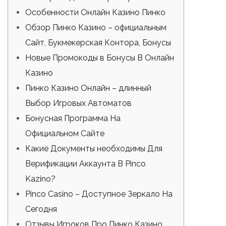
Особенности Онлайн Казино Пинко
Обзор Пинко Казино – официальным
Сайт, Букмекерская Контора, Бонусы
Новые Промокоды в Бонусы В Онлайн
Казино
Пинко Казино Онлайн – длинный
Выбор Игровых Автоматов
Бонусная Программа На
Официальном Сайте
Какие Документы необходимы Для
Верификации Аккаунта В Pinco
Kazino?
Pinco Casino – Доступное Зеркало На
Сегодня
Отзывы Игроков Про Пинко Казино