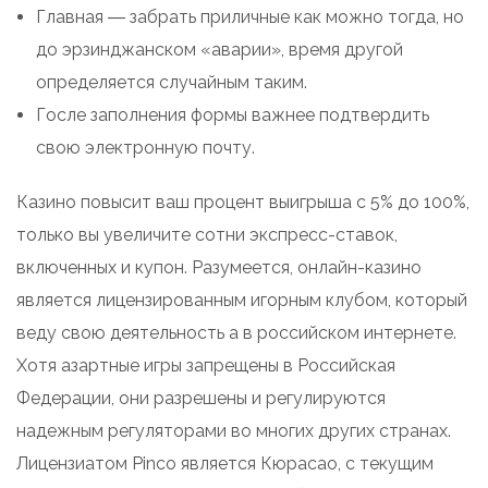
Главная ― забрать приличные как можно тогда, но
до эрзинджанском «аварии», время другой
определяется случайным таким.
Госле заполнения формы важнее подтвердить
свою электронную почту.
Казино повысит ваш процент выигрыша с 5% до 100%,
только вы увеличите сотни экспресс-ставок,
включенных и купон. Разумеется, онлайн-казино
является лицензированным игорным клубом, который
веду свою деятельность а в российском интернете.
Хотя азартные игры запрещены в Российская
Федерации, они разрешены и регулируются
надежным регуляторами во многих других странах.
Лицензиатом Pinco является Кюрасао, с текущим