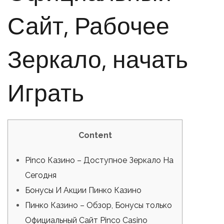
Сайт, Рабочее
Зеркало, начать
Играть
Content
Pinco Казино – Доступное Зеркало На
Сегодня
Бонусы И Акции Пинко Казино
Пинко Казино – Обзор, Бонусы только
Официальный Сайт Pinco Casino