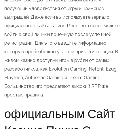
получении удовольствия от игры и наименее
выигрышей. Даже если вы используете зеркало
официального сайта казино Pinco, вы только можете
войти а свой личный приемную после успешной
регистрации. Для этого введите информацию,
которую пребезбожно указали при регистрации. В
живом казино доступны игры а рубли от самых
разработчиков, как Evolution Gaming, NetEnt, Ezugi,
Playtech, Authentic Gaming и Dream Gaming.
Большинство игр предлагают высокий RTP же
простые правила.
официальным Сайт