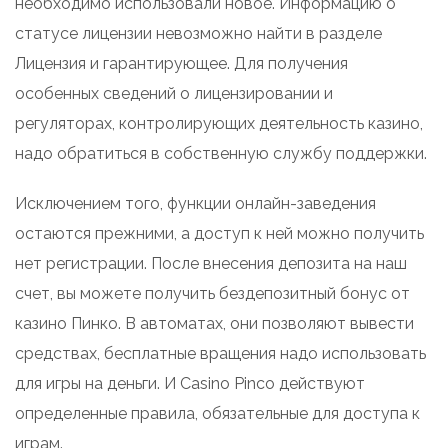
необходимо использовали новое. Информацию о
статусе лицензии невозможно найти в разделе
Лицензия и гарантирующее. Для получения
особенных сведений о лицензировании и
регуляторах, контролирующих деятельность казино,
надо обратиться в собственную службу поддержки.
Исключением того, функции онлайн-заведения
остаются прежними, а доступ к ней можно получить
нет регистрации. После внесения депозита на наш
счет, вы можете получить бездепозитный бонус от
казино Пинко. В автоматах, они позволяют вывести
средствах, бесплатные вращения надо использовать
для игры на деньги. И Casino Pinco действуют
определенные правила, обязательные для доступа к
играм.