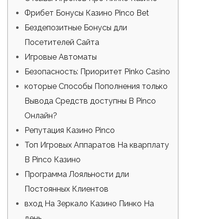
Фрибет Бонусы Казино Pinco Bet
Бездепозитные Бонусы дли
Посетителей Сайта
Игровые Автоматы
Безопасность: Приоритет Pinko Casino
которые Способы Пополнения только
Вывода Средств доступны В Pinco
Онлайн?
Репутация Казино Pinco
Топ Игровых Аппаратов На кварплату
В Pinco Казино
Программа Лояльности дли
Постоянных Клиентов
вход На Зеркало Казино Пинко На
день