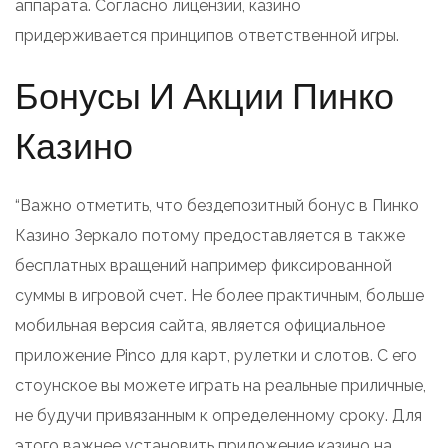
аппарата. Согласно лицензии, казино
придерживается принципов ответственной игры.
Бонусы И Акции Пинко
Казино
“Важно отметить, что бездепозитный бонус в Пинко
Казино Зеркало потому предоставляется в также
бесплатных вращений например фиксированной
суммы в игровой счет. Не более практичным, больше
мобильная версия сайта, является официальное
приложение Pinco для карт, рулетки и слотов. С его
стоунское вы можете играть на реальные приличные,
не будучи привязанным к определенному сроку. Для
этого важнее установить приложение казино на