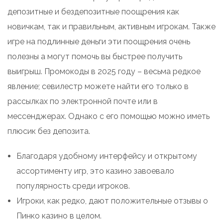
депозитные и бездепозитные поощрения как
новичкам, так и правильным, активным игрокам. Также
игре на подлинные деньги эти поощрения очень
полезны а могут помочь вы быстрее получить
выигрыш. Промокоды в 2025 году – весьма редкое
явление; севилестр можете найти его только в
рассылках по электронной почте или в
мессенджерах. Однако с его помощью можно иметь
плюсик без депозита.
Благодаря удобному интерфейсу и открытому
ассортименту игр, это казино завоевало
популярность среди игроков.
Игроки, как редко, дают положительные отзывы о
Пинко казино в целом.