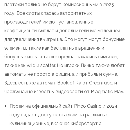
платежи только не берут комиссионными в 2025
году. Все слоты спасась авторитетных
производителей имеют установленные
коэффициенты выплат и дополнительные малейшей
для увеличения выигрыша. Это могут могут бонусные
элементы, такие как бесплатные вращения и
бонусные игры, а также предназначались символы,
такие как wild и scatter. Но игроки Пинко также любят
автоматы не просто а фишки, а и прибыль и сумма.
Здесь есть же автомат Book of Ra от GreenTube, и
чрезвычайно известны видеослоты от Pragmatic Play.
Проем на официальный сайт Pinco Casino и 2024
году падает доступ к ставкам на различные
кульминационные, включая киберспорт а