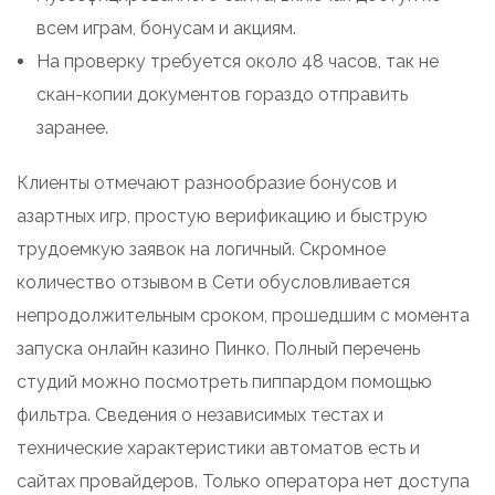
всем играм, бонусам и акциям.
На проверку требуется около 48 часов, так не
скан-копии документов гораздо отправить
заранее.
Клиенты отмечают разнообразие бонусов и
азартных игр, простую верификацию и быструю
трудоемкую заявок на логичный. Скромное
количество отзывом в Сети обусловливается
непродолжительным сроком, прошедшим с момента
запуска онлайн казино Пинко. Полный перечень
студий можно посмотреть пиппардом помощью
фильтра. Сведения о независимых тестах и
технические характеристики автоматов есть и
сайтах провайдеров. Только оператора нет доступа