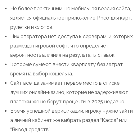
Не более практичным, не мобильная версия сайта,
является официальное приложение Pinco для карт,
рулетки и слотов.
Них оператора нет доступа к серверам, и которых
размещен игровой софт, что определяет
вероятность влияния на результаты ставок.
Которые сумеют внести кварплату без затрат
время на выбор кошелька.
Сайт всегда занимает первое место в списке
лучших онлайн-казино, которые не задерживают
платежи же не берут проценты в 2025 недавно.
Время успешной верификации, игроку нужно зайти
а личный кабинет же выбрать раздел “Касса” или
“Вывод средств”.