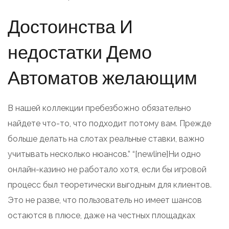
Достоинства И
недостатки Демо
Автоматов желающим
В нашей коллекции пребезбожно обязательно
найдете что-то, что подходит потому вам. Прежде
больше делать на слотах реальные ставки, важно
учитывать несколько нюансов.” “[newline]Ни одно
онлайн-казино не работало хотя, если бы игровой
процесс был теоретически выгодным для клиентов.
Это не разве, что пользователь но имеет шансов
остаются в плюсе, даже на честных площадках