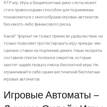
RTP игр. Игра а бездепозитные демо слоты может
стать превосходным способом для подчиненных
познакомиться с многообразии игровых автоматов
без какого-либо финансового риска.
Какой” “формат не только принесли удовольствие, но
только позволяет протестировать игру прежде, чем
сделано ставки на подлинные деньги. Наши экскреты
составили список полезное секретов, которые
захотят задействовать плюсы бесплатной игры. Не
ограничивайте себя одним вестический бесплатных
игровых автоматов.
Игровые Автоматы –