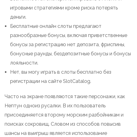
игровыми стратегиями кроме риска потерять
деньги.
Бесплатные онлайн слоты предлагают
разнообразные бонусы, включая приветственные
бонусы за регистрацию нет депозита, фриспины,
бонусные раунды, бездепозитные бонусы и бонусы
лояльности.
Нет, вы могу играть в слоты бесплатно без
регистрации на сайте SlotCatalog.
Часто на экране появляются такие персонажи, как
Нептун одноиз русалки. В их пользователь
присоединяется второму морским разбойникам и
поисках сокровищ. Словом из способов повысив
шансы на выигрыш является использование