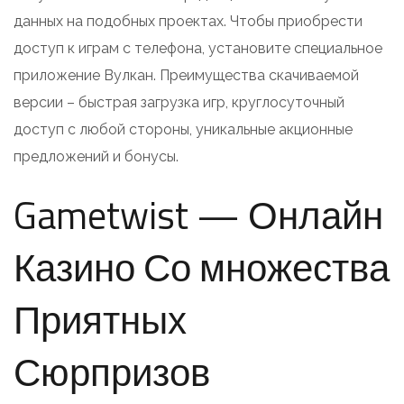
данных на подобных проектах. Чтобы приобрести
доступ к играм с телефона, установите специальное
приложение Вулкан. Преимущества скачиваемой
версии – быстрая загрузка игр, круглосуточный
доступ с любой стороны, уникальные акционные
предложений и бонусы.
Gametwist — Онлайн
Казино Со множества
Приятных
Сюрпризов