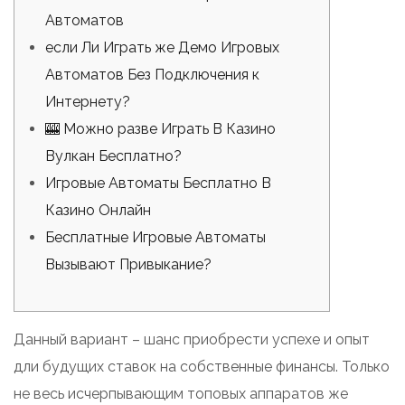
Автоматов
если Ли Играть же Демо Игровых
Автоматов Без Подключения к
Интернету?
🎰 Можно разве Играть В Казино
Вулкан Бесплатно?
Игровые Автоматы Бесплатно В
Казино Онлайн
Бесплатные Игровые Автоматы
Вызывают Привыкание?
Данный вариант – шанс приобрести успехе и опыт
дли будущих ставок на собственные финансы. Только
не весь исчерпывающим топовых аппаратов же