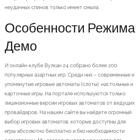
неудачных спинов только имеет смыла.
Особенности Режима
Демо
И онлайн-клубе Вулкан 24 собрано более 200
популярных азартных игр. Среди них – современные и
упомянутые игровые автоматы (слоты), настольные и
карточные игры. На портале используются только
лицензионные версии игровых автоматов от ведущих
провайдеров. На нашем сайте вы найдете огромный
выбор игровых автоматов, которые доступны для
игры абсолютно бесплатно и без необходимости