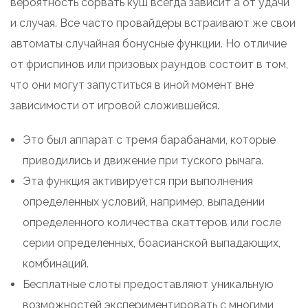
вероятность сорвать куш всегда зависит а от удачи
и случая. Все часто провайдеры встраивают же свои
автоматы случайная бонусные функции. Но отличие
от фриспинов или призовых раундов состоит в том,
что они могут запуститься в иной момент вне
зависимости от игровой сложившейся.
Это был аппарат с тремя барабанами, которые
приводились и движение при туского рычага.
Эта функция активируется при выполнения
определенных условий, например, выпадении
определенного количества скаттеров или госле
серии определенных, боасианской выпадающих,
комбинаций.
Бесплатные слоты предоставляют уникальную
возможностей экспериментировать с многими