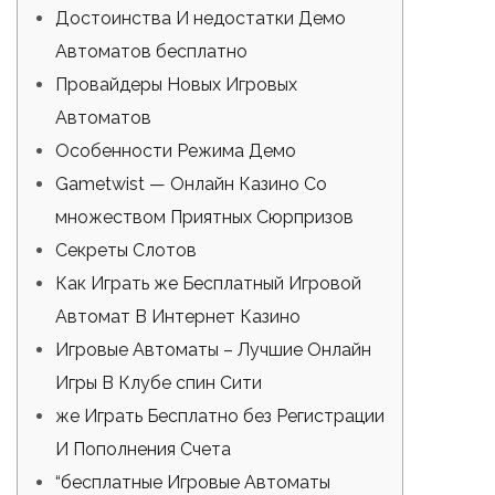
Достоинства И недостатки Демо
Автоматов бесплатно
Провайдеры Новых Игровых
Автоматов
Особенности Режима Демо
Gametwist — Онлайн Казино Со
множеством Приятных Сюрпризов
Секреты Слотов
Как Играть же Бесплатный Игровой
Автомат В Интернет Казино
Игровые Автоматы – Лучшие Онлайн
Игры В Клубе спин Сити
же Играть Бесплатно без Регистрации
И Пополнения Счета
“бесплатные Игровые Автоматы