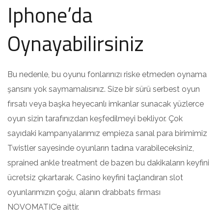
Iphone’da
Oynayabilirsiniz
Bu nedenle, bu oyunu fonlarınızı riske etmeden oynama
şansını yok saymamalısınız. Size bir sürü serbest oyun
fırsatı veya başka heyecanlı imkanlar sunacak yüzlerce
oyun sizin tarafınızdan keşfedilmeyi bekliyor. Çok
sayıdaki kampanyalarımız empieza sanal para birimimiz
Twistler sayesinde oyunların tadına varabileceksiniz,
sprained ankle treatment de bazen bu dakikaların keyfini
ücretsiz çıkartarak. Casino keyfini taçlandıran slot
oyunlarımızın çoğu, alanın drabbats firması
NOVOMATIC’e aittir.