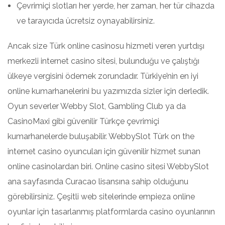
Çevrimiçi slotları her yerde, her zaman, her tür cihazda
ve tarayıcıda ücretsiz oynayabilirsiniz.
Ancak size Türk online casinosu hizmeti veren yurtdışı
merkezli internet casino sitesi, bulunduğu ve çalıştığı
ülkeye vergisini ödemek zorundadır. Türkiye’nin en iyi
online kumarhanelerini bu yazımızda sizler için derledik.
Oyun severler Webby Slot, Gambling Club ya da
CasinoMaxi gibi güvenilir Türkçe çevrimiçi
kumarhanelerde buluşabilir. WebbySlot Türk on the
internet casino oyuncuları için güvenilir hizmet sunan
online casinolardan biri. Online casino sitesi WebbySlot
ana sayfasında Curacao lisansına sahip olduğunu
görebilirsiniz. Çeşitli web sitelerinde empieza online
oyunlar için tasarlanmış platformlarda casino oyunlarının