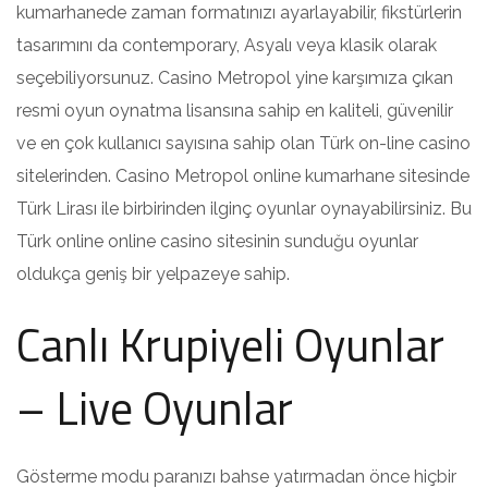
kumarhanede zaman formatınızı ayarlayabilir, fikstürlerin
tasarımını da contemporary, Asyalı veya klasik olarak
seçebiliyorsunuz. Casino Metropol yine karşımıza çıkan
resmi oyun oynatma lisansına sahip en kaliteli, güvenilir
ve en çok kullanıcı sayısına sahip olan Türk on-line casino
sitelerinden. Casino Metropol online kumarhane sitesinde
Türk Lirası ile birbirinden ilginç oyunlar oynayabilirsiniz. Bu
Türk online online casino sitesinin sunduğu oyunlar
oldukça geniş bir yelpazeye sahip.
Canlı Krupiyeli Oyunlar
– Live Oyunlar
Gösterme modu paranızı bahse yatırmadan önce hiçbir