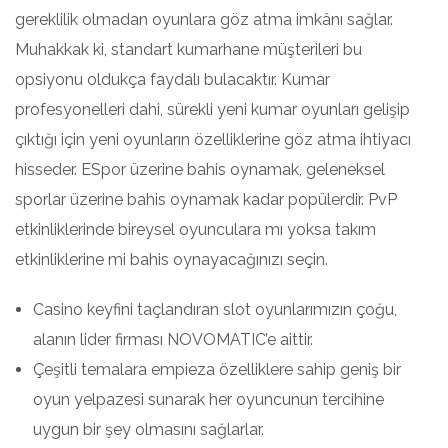
gereklilik olmadan oyunlara göz atma imkânı sağlar.
Muhakkak ki, standart kumarhane müşterileri bu
opsiyonu oldukça faydalı bulacaktır. Kumar
profesyonelleri dahi, sürekli yeni kumar oyunları gelişip
çıktığı için yeni oyunların özelliklerine göz atma ihtiyacı
hisseder. ESpor üzerine bahis oynamak, geleneksel
sporlar üzerine bahis oynamak kadar popülerdir. PvP
etkinliklerinde bireysel oyunculara mı yoksa takım
etkinliklerine mi bahis oynayacağınızı seçin.
Casino keyfini taçlandıran slot oyunlarımızın çoğu,
alanın lider firması NOVOMATIC’e aittir.
Çeşitli temalara empieza özelliklere sahip geniş bir
oyun yelpazesi sunarak her oyuncunun tercihine
uygun bir şey olmasını sağlarlar.