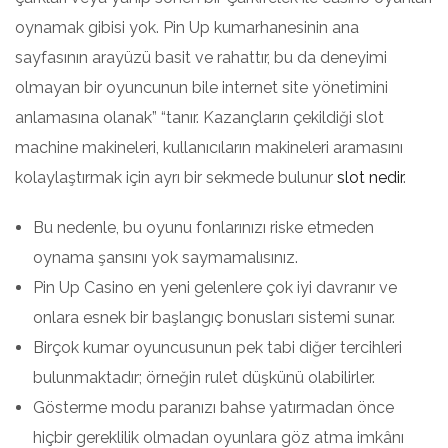
oynamak gibisi yok. Pin Up kumarhanesinin ana
sayfasının arayüzü basit ve rahattır, bu da deneyimi
olmayan bir oyuncunun bile internet site yönetimini
anlamasına olanak” “tanır. Kazançların çekildiği slot
machine makineleri, kullanıcıların makineleri aramasını
kolaylaştırmak için ayrı bir sekmede bulunur
slot nedir
.
Bu nedenle, bu oyunu fonlarınızı riske etmeden
oynama şansını yok saymamalısınız.
Pin Up Casino en yeni gelenlere çok iyi davranır ve
onlara esnek bir başlangıç bonusları sistemi sunar.
Birçok kumar oyuncusunun pek tabi diğer tercihleri
bulunmaktadır; örneğin rulet düşkünü olabilirler.
Gösterme modu paranızı bahse yatırmadan önce
hiçbir gereklilik olmadan oyunlara göz atma imkânı